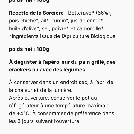
poids net : 100g
a
r
Recette de la Sorcière
: Betterave* (66%),
t
pois chiche*, ail*, cumin*, jus de citron*,
i
huile d’olive*, sel, poivre* et camomille*
n
*Ingrédients issus de l’Agriculture Biologique
a
d
poids net : 100g
e
À déguster à l’apéro, sur du pain grillé, des
B
crackers ou avec des légumes.
e
t
À conserver dans un endroit sec, à l’abri de
t
la chaleur et de la lumière.
e
Après ouverture, conserver le pot au
r
réfrigérateur à une température maximale
a
de +4°C. À consommer de préférence dans
v
les 3 jours suivant l’ouverture.
e
&