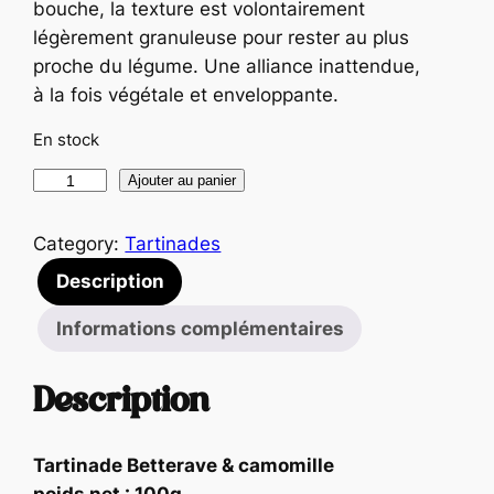
bouche, la texture est volontairement
légèrement granuleuse pour rester au plus
proche du légume. Une alliance inattendue,
à la fois végétale et enveloppante.
En stock
q
Ajouter au panier
u
a
Category:
Tartinades
n
Description
t
i
Informations complémentaires
t
é
Description
d
e
Tartinade Betterave & camomille
T