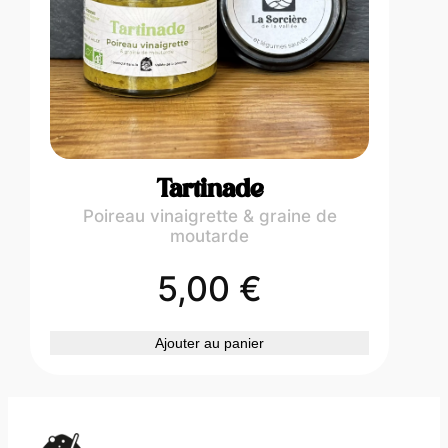
Tartinade
Poireau vinaigrette & graine de
moutarde
5,00
€
Ajouter au panier