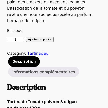
pain, des crackers ou avec des légumes.
L’association de la tomate et du poivron
révèle une note sucrée associée au parfum
herbacé de l’origan.
En stock
q
Ajouter au panier
u
a
Category:
Tartinades
n
Description
t
i
Informations complémentaires
t
é
Description
d
e
Tartinade Tomate poivron & origan
T