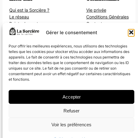
Qui est la Sorcière ?
Vie privée
Le réseau
Conditions Générales
Points de vente
Contact
Gérer le consentement
Réseaux sociaux
Pour offrir les meilleures expériences, nous utilisons des technologies
telles que les cookies pour stocker et/ou accéder aux informations des
Facebook
appareils. Le fait de consentir à ces technologies nous permettra de
Instagram
traiter des données telles que le comportement de navigation ou les ID
LinkedIn
uniques sur ce site. Le fait de ne pas consentir ou de retirer son
consentement peut avoir un effet négatif sur certaines caractéristiques
et fonctions.
Accepter
Refuser
Ce projet a été financé par le gouvernement dans le
Voir les préférences
cadre de France 2030