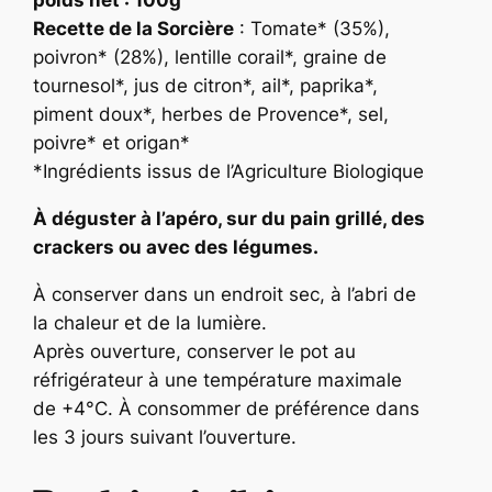
poids net : 100g
a
Recette de la Sorcière
: Tomate* (35%),
r
poivron* (28%), lentille corail*, graine de
t
tournesol*, jus de citron*, ail*, paprika*,
i
piment doux*, herbes de Provence*, sel,
n
poivre* et origan*
a
*Ingrédients issus de l’Agriculture Biologique
d
e
À déguster à l’apéro, sur du pain grillé, des
T
crackers ou avec des légumes.
o
m
À conserver dans un endroit sec, à l’abri de
a
la chaleur et de la lumière.
t
Après ouverture, conserver le pot au
e
réfrigérateur à une température maximale
p
de +4°C. À consommer de préférence dans
o
les 3 jours suivant l’ouverture.
i
v